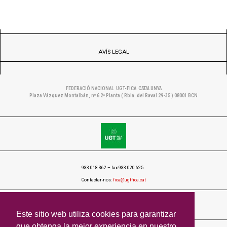
AVÍS LEGAL
FEDERACIÓ NACIONAL UGT-FICA CATALUNYA
Plaza Vázquez Montalbán, nº 6 2ª Planta ( Rbla. del Raval 29-35 ) 08001 BCN
933 018 362 – fax 933 020 625.
Contactar-nos:
fica@ugtfica.cat
POLÍTICA DE COOKIES
Este sitio web utiliza cookies para garantizar
que obtenga la mejor experiencia en nuestro