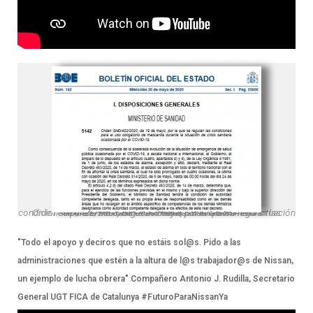
Orden SND/422/2020, de 19 de mayo, por la que se regulan las condiciones para el uso obligatorio de mascarilla durante la situación de crisis sanitaria ocasionada por el COVID-19.
"Todo el apoyo y deciros que no estáis sol@s. Pido a las
administraciones que estén a la altura de l@s trabajador@s de Nissan,
un ejemplo de lucha obrera" Compañero Antonio J. Rudilla, Secretario
General UGT FICA de Catalunya #FuturoParaNissanYa