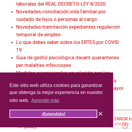
laborales del REAL DECRETO-LEY 8/2020
Novedades conciliación vida familiar por
cuidado de hijos o personas al cargo
Novedades tramitación expedientes regulación
temporal de empleo
Lo que debes saber sobre los ERTES por COVID
19
Guia de gestió psicològica davant quarantenes
per malalties infeccioses
Medidas excepcionales en relación con los
procedimientos de suspensión de contratos y
Este sitio web utiliza cookies para garantizar
reducción de jornada por causa de fuerza mayor.
que obtenga la mejor experiencia en nuestro
(Art 22 RD-ley) (Resumen)
sitio web.
Aprende más
Real Decreto-ley 8/2020, de 17 de marzo, de
medidas urgentes extraordinarias para hacer
¡Entendido!
frente al impacto económico y social del COVID-
19. (BOE)