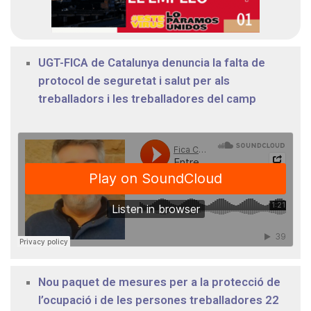
UGT-FICA de Catalunya denuncia la falta de
protocol de seguretat i salut per als
treballadors i les treballadores del camp
Nou paquet de mesures per a la protecció de
l’ocupació i de les persones treballadores 22